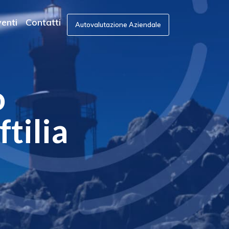
enti
Contatti
Autovalutazione Aziendale
o
ftilia