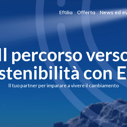
Eftilia
Offerta
News ed ev
Il percorso vers
stenibilità con E
Il tuo partner per imparare a vivere il cambiamento