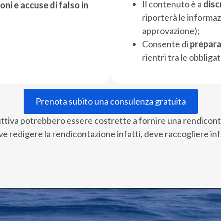
Il contenuto è a
disc
oni e accuse di falso in
riporterà le informa
approvazione);
Consente di
preparar
rientri tra le obbliga
Prenota subito una consulenza gratuita
uttiva potrebbero essere costrette a fornire una rendicontaz
ve redigere la rendicontazione infatti, deve raccogliere in