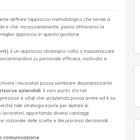
nte definire l’approccio metodologico che tende a
enda e che, necessariamente, passa attraverso la
 miglior approccio in questa gestione.
nt)
è un approccio strategico volto a massimizzare
i concentrandosi su personale efficace, motivato e
scrivere i lavoratori possa sembrare disumanizzante
risorse aziendali
. Il vero punto sta nel
 preziose e vitali che un’azienda possa avere ed è su
ché tale strategia esiste per aiutare le
i lavoratori, apportando diversi vantaggi
razionale delle scelte e dei processi decisionali.
oro comunicazione