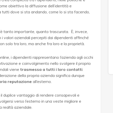
ome obiettivo la diffusione dell’identità e
a tutti dove si sta andando, come lo si sta facendo,
 è tanto importante, quanto trascurata. È, invece,
i valori aziendali percepiti dai dipendenti affinché
 solo tra loro, ma anche fra loro e la proprietà.
online, i dipendenti rappresentano l’azienda agli occhi
 motivazione e coinvolgimento nello svolgere il proprio
endali viene
trasmessa a tutti i loro contatti
.
razione della propria azienda significa dunque
pria reputazione
all’esterno.
a il duplice vantaggio di rendere consapevoli e
ivolgersi verso l’esterno in una veste migliore e
 realtà aziendale.