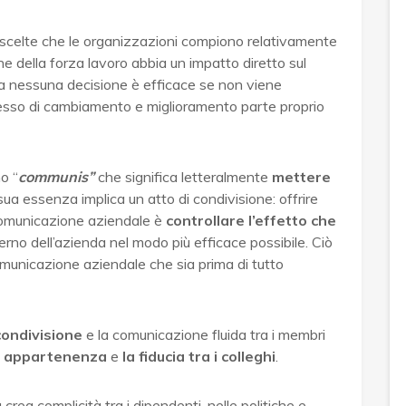
e scelte che le organizzazioni compiono relativamente
e della forza lavoro abbia un impatto diretto sul
Ma nessuna decisione è efficace se non viene
sso di cambiamento e miglioramento parte proprio
no “
communis”
che significa letteralmente
mettere
sua essenza implica un atto di condivisione: offrire
 comunicazione aziendale è
controllare l’effetto che
sterno dell’azienda nel modo più efficace possibile. Ciò
comunicazione aziendale che sia prima di tutto
 condivisione
e la comunicazione fluida tra i membri
i appartenenza
e
la fiducia tra i colleghi
.
rea complicità tra i dipendenti, nelle politiche e