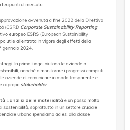
artecipanti al mercato.
’approvazione avvenuta a fine 2022 della Direttiva
lità (CSRD
Corporate Sustainability Reporting
ativo europeo ESRS (European Sustainibility
utile all’entrata in vigore degli effetti della
 1° gennaio 2024.
antaggi. In primo luogo, aiutano le aziende a
stenibili
, nonché a monitorare i progressi compiuti
lle aziende di comunicare in modo trasparente e
le
ai propri
stakeholder
.
ità
L’
analisi delle materialità
è un passo molto
 sostenibilità, soprattutto in un settore cruciale
idenziale urbano (pensiamo ad es. alla classe