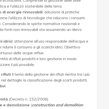
li ecosistemi. Comprende la gestione delle aree
ca e l’utilizzo sostenibile della terra.
 di energie rinnovabili
: adozione di pratiche
, come l’utilizzo di tecnologie che riducono i consumi
ili. Considerando le spinte normative nazionali e
 da fonti non rinnovabili sta assumendo un rilievo
 idrici
: attenzione all’uso responsabile dell’acqua e
 ridurre il consumo e gli scarichi idrici. Obiettivo
irtuoso delle acque reflue.
ntità di rifiuti prodotti e loro gestione in modo
zzare il più possibile.
rifiuti
Il tema della gestione dei rifiuti rientra tra i più
nel dettaglio la classificazione degli scarti prodotti,
ivi
:
imità
(Decreto n. 152/2006)
one e demolizione
(
construction and demolition