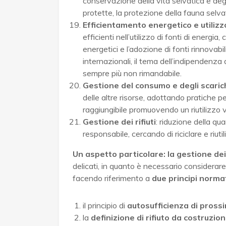
conservazione della vita selvatica e deg
protette, la protezione della fauna selvati
Efficientamento energetico e utilizzo
efficienti nell’utilizzo di fonti di energia
energetici e l’adozione di fonti rinnovab
internazionali, il tema dell’indipendenza
sempre più non rimandabile.
Gestione del consumo e degli scarichi
delle altre risorse, adottando pratiche per
raggiungibile promuovendo un riutilizzo v
Gestione dei rifiuti
: riduzione della qua
responsabile, cercando di riciclare e riutili
Un aspetto particolare: la gestione dei 
delicati, in quanto è necessario considerare 
facendo riferimento a
due principi normat
il principio di
autosufficienza di pross
la
definizione di rifiuto da costruzi