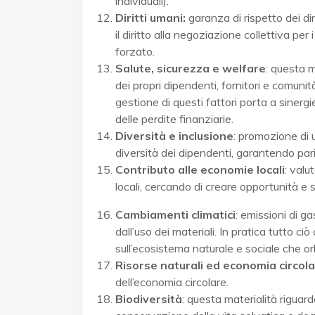
individuali).
Diritti umani:
garanza di rispetto dei di
il diritto alla negoziazione collettiva per
forzato.
Salute, sicurezza e welfare
: questa m
dei propri dipendenti, fornitori e comuni
gestione di questi fattori porta a sinergie
delle perdite finanziarie.
Diversità e inclusione
: promozione di u
diversità dei dipendenti, garantendo pari
Contributo alle economie locali
: valu
locali, cercando di creare opportunità e
Cambiamenti climatici
: emissioni di g
dall’uso dei materiali. In pratica tutto c
sull’ecosistema naturale e sociale che or
Risorse naturali ed economia circol
dell’economia circolare.
Biodiversità
: questa materialità riguard