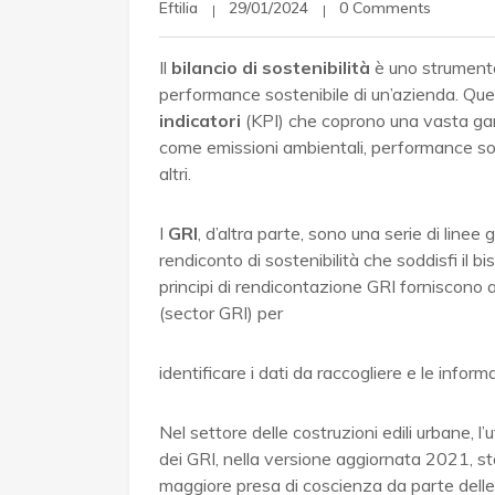
Eftilia
29/01/2024
0 Comments
Il
bilancio di sostenibilità
è uno strumento
performance sostenibile di un’azienda. Q
indicatori
(KPI) che coprono una vasta gam
come emissioni ambientali, performance soc
altri.
I
GRI
, d’altra parte, sono una serie di linee
rendiconto di sostenibilità che soddisfi il b
principi di rendicontazione GRI forniscono 
(sector GRI) per
identificare i dati da raccogliere e le informa
Nel settore delle costruzioni edili urbane, l’
dei GRI, nella versione aggiornata 2021, s
maggiore presa di coscienza da parte delle