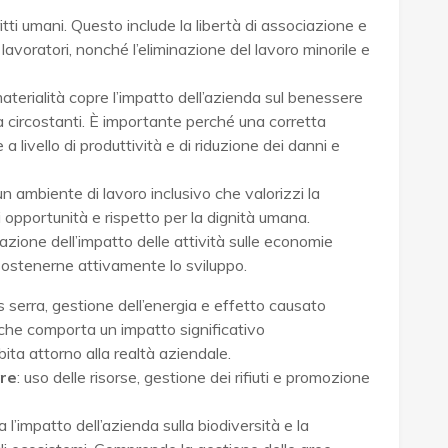
ritti umani. Questo include la libertà di associazione e
 i lavoratori, nonché l’eliminazione del lavoro minorile e
aterialità copre l’impatto dell’azienda sul benessere
tà circostanti. È importante perché una corretta
 a livello di produttività e di riduzione dei danni e
n ambiente di lavoro inclusivo che valorizzi la
 opportunità e rispetto per la dignità umana.
tazione dell’impatto delle attività sulle economie
 sostenerne attivamente lo sviluppo.
as serra, gestione dell’energia e effetto causato
iò che comporta un impatto significativo
bita attorno alla realtà aziendale.
are
: uso delle risorse, gestione dei rifiuti e promozione
a l’impatto dell’azienda sulla biodiversità e la