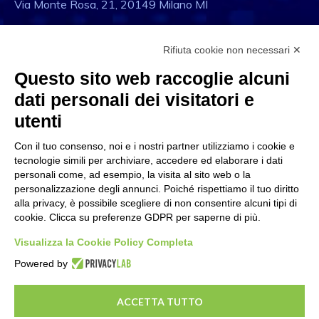
Via Monte Rosa, 21, 20149 Milano MI
Rifiuta cookie non necessari ✕
Questo sito web raccoglie alcuni
Email
dati personali dei visitatori e
info@eftilia.it
utenti
Con il tuo consenso, noi e i nostri partner utilizziamo i cookie e
tecnologie simili per archiviare, accedere ed elaborare i dati
personali come, ad esempio, la visita al sito web o la
personalizzazione degli annunci. Poiché rispettiamo il tuo diritto
Telefono
alla privacy, è possibile scegliere di non consentire alcuni tipi di
cookie. Clicca su preferenze GDPR per saperne di più.
+39 02 4657511
Visualizza la Cookie Policy Completa
Powered by
ACCETTA TUTTO