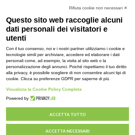
Rifiuta cookie non necessari ✕
Questo sito web raccoglie alcuni
Email
dati personali dei visitatori e
info@eftilia.it
utenti
Con il tuo consenso, noi e i nostri partner utilizziamo i cookie e
tecnologie simili per archiviare, accedere ed elaborare i dati
personali come, ad esempio, la visita al sito web o la
personalizzazione degli annunci. Poiché rispettiamo il tuo diritto
Telefono
alla privacy, è possibile scegliere di non consentire alcuni tipi di
cookie. Clicca su preferenze GDPR per saperne di più.
+39 02 4657511
Visualizza la Cookie Policy Completa
Powered by
ACCETTA TUTTO
©2026 Tutti i diritti riservati Eftilìa
ACCETTA NECESSARI