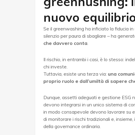
greenhushing: i
nuovo equilibri
Se il greenwashing ha inficiato la fiducia in 
silenzio per paura di sbagliare – ha genera
che davvero conta
.
Il rischio, in entrambi i casi, è lo stesso: in
chi investe.
Tuttavia, esiste una terza via:
una comuni
proprio ruolo e dall’umiltà di sapere ch
Dunque, assetti adeguati e gestione ESG n
devono integrarsi in un unico sistema di co
in modo consapevole devono lavorare su entr
di monitorare i rischi tradizionali e, insieme
della governance ordinaria.