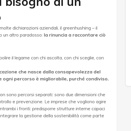
l bisogno di un
o
molte dichiarazioni aziendali, il greenhushing – il
to un altro paradosso:
la rinuncia a raccontare ciò
debolire il legame con chi ascolta, con chi sceglie, con
cazione che nasce dalla consapevolezza del
e ogni percorso è migliorabile, purché condiviso.
on sono percorsi separati: sono due dimensioni che
ntrollo e prevenzione. Le imprese che vogliono agire
ambi i fronti: predisporre strutture interne capaci
, integrare la gestione della sostenibilità come parte