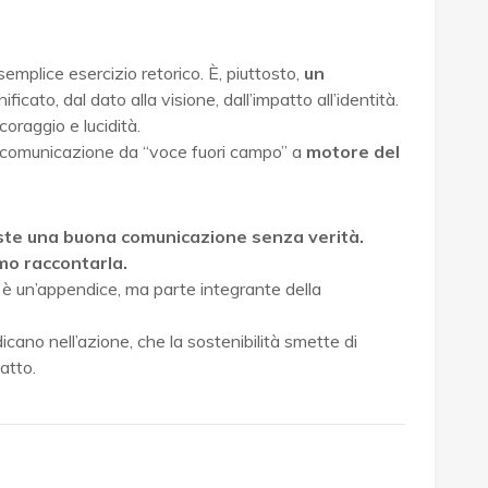
emplice esercizio retorico. È, piuttosto,
un
gnificato, dal dato alla visione, dall’impatto all’identità.
oraggio e lucidità.
a comunicazione da “voce fuori campo” a
motore del
siste una buona comunicazione senza verità.
amo raccontarla.
 è un’appendice, ma parte integrante della
icano nell’azione, che la sostenibilità smette di
atto.