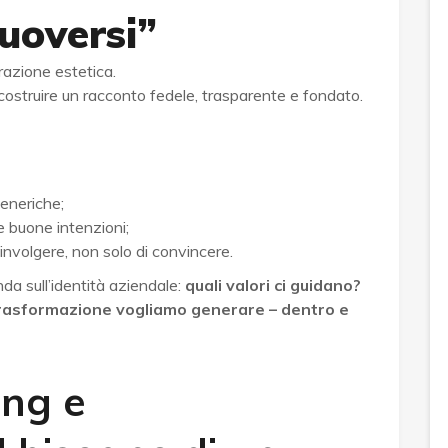
uoversi”
razione estetica.
i costruire un racconto fedele, trasparente e fondato.
generiche;
 buone intenzioni;
oinvolgere, non solo di convincere.
da sull’identità aziendale:
quali valori ci guidano?
 trasformazione vogliamo generare – dentro e
ng e