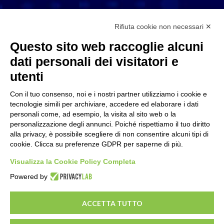
Rifiuta cookie non necessari ✕
Questo sito web raccoglie alcuni
Email
dati personali dei visitatori e
info@eftilia.it
utenti
Con il tuo consenso, noi e i nostri partner utilizziamo i cookie e
tecnologie simili per archiviare, accedere ed elaborare i dati
personali come, ad esempio, la visita al sito web o la
personalizzazione degli annunci. Poiché rispettiamo il tuo diritto
Telefono
alla privacy, è possibile scegliere di non consentire alcuni tipi di
cookie. Clicca su preferenze GDPR per saperne di più.
+39 02 4657511
Visualizza la Cookie Policy Completa
Powered by
ACCETTA TUTTO
©2026 Tutti i diritti riservati Eftilìa