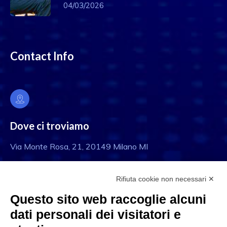
04/03/2026
Contact Info
Dove ci troviamo
Via Monte Rosa, 21, 20149 Milano MI
Rifiuta cookie non necessari ✕
Questo sito web raccoglie alcuni
Email
dati personali dei visitatori e
info@eftilia.it