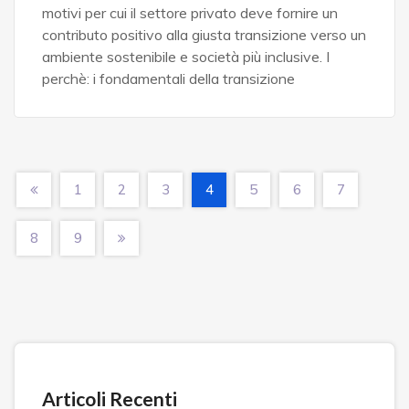
motivi per cui il settore privato deve fornire un
contributo positivo alla giusta transizione verso un
ambiente sostenibile e società più inclusive. I
perchè: i fondamentali della transizione
1
2
3
4
5
6
7
8
9
Articoli Recenti